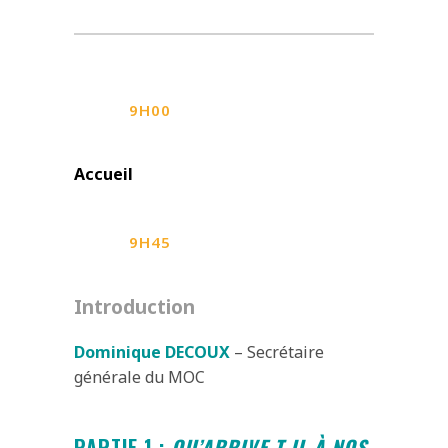
9H00
Accueil
9H45
Introduction
Dominique DECOUX
– Secrétaire
générale du MOC
PARTIE 1 :
Q
U’ARRIVE-T-IL À NOS