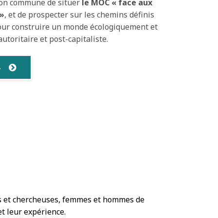
ion commune de situer
le MOC « face aux
 »
, et de prospecter sur les chemins définis
our construire un monde écologiquement et
utoritaire et post-capitaliste.
4
urs et chercheuses, femmes et hommes de
et leur expérience.