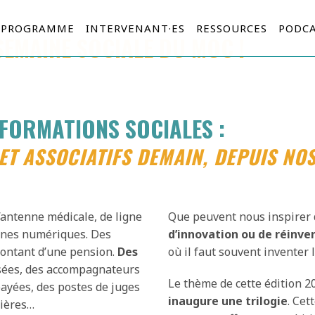
PROGRAMME
INTERVENANT·ES
RESSOURCES
PODCA
SEMAINE SOCIALE DU MOC !
FORMATIONS SOCIALES :
T ASSOCIATIFS DEMAIN, DEPUIS NOS 
d’antenne médicale, de ligne
Que peuvent nous inspirer 
rnes numériques. Des
d’innovation ou de réinve
montant d’une pension.
Des
où il faut souvent inventer 
ssées, des accompagnateurs
Le thème de cette édition 20
payées, des postes de juges
inaugure une trilogie
. Cet
cières…