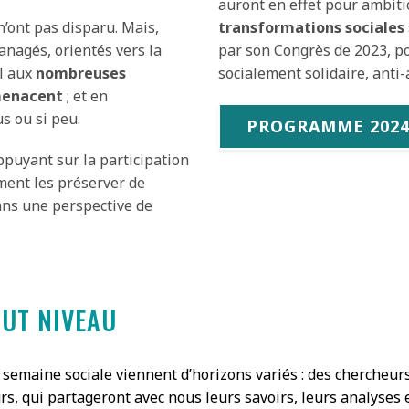
auront en effet pour ambit
n’ont pas disparu. Mais,
transformations sociales
anagés, orientés vers la
par son Congrès de 2023, p
al aux
nombreuses
socialement solidaire, anti-a
 menacent
; et en
s ou si peu.
PROGRAMME 202
appuyant sur la participation
ment les préserver de
dans une perspective de
AUT NIVEAU
 semaine sociale viennent d’horizons variés : des cherche
urs, qui partageront avec nous leurs savoirs, leurs analyses 